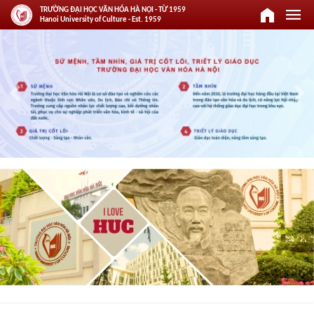
home
menu
TRƯỜNG ĐẠI HỌC VĂN HÓA HÀ NỘI - TỪ 1959
Hanoi University of Culture - Est. 1959
keyboard_arrow_left
keyboard_arrow_right