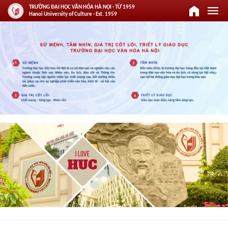
home
menu
TRƯỜNG ĐẠI HỌC VĂN HÓA HÀ NỘI - TỪ 1959
Hanoi University of Culture - Est. 1959
keyboard_arrow_left
keyboard_arrow_right