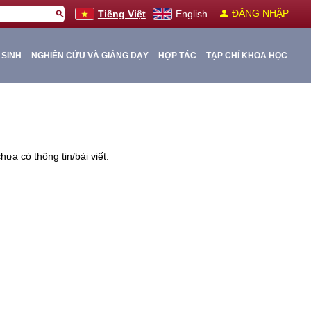
person
ĐĂNG NHẬP
search
Tiếng Việt
English
 SINH
NGHIÊN CỨU VÀ GIẢNG DẠY
HỢP TÁC
TẠP CHÍ KHOA HỌC
ưa có thông tin/bài viết.