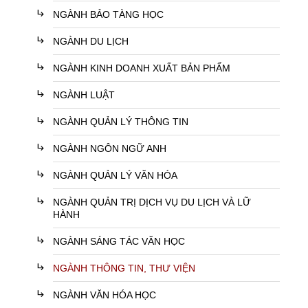
subdirectory_arrow_right
NGÀNH BẢO TÀNG HỌC
subdirectory_arrow_right
NGÀNH DU LỊCH
subdirectory_arrow_right
NGÀNH KINH DOANH XUẤT BẢN PHẨM
subdirectory_arrow_right
NGÀNH LUẬT
subdirectory_arrow_right
NGÀNH QUẢN LÝ THÔNG TIN
subdirectory_arrow_right
NGÀNH NGÔN NGỮ ANH
subdirectory_arrow_right
NGÀNH QUẢN LÝ VĂN HÓA
subdirectory_arrow_right
NGÀNH QUẢN TRỊ DỊCH VỤ DU LỊCH VÀ LỮ
HÀNH
subdirectory_arrow_right
NGÀNH SÁNG TÁC VĂN HỌC
subdirectory_arrow_right
NGÀNH THÔNG TIN, THƯ VIỆN
subdirectory_arrow_right
NGÀNH VĂN HÓA HỌC