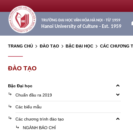
TRƯỜNG ĐẠI HỌC VĂN HÓA HÀ NỘI - TỪ 1959
h
Hanoi University of Culture - Est. 1959
TRANG CHỦ
ĐÀO TẠO
BẬC ĐẠI HỌC
CÁC CHƯƠNG T
arrow_forward_ios
arrow_forward_ios
arrow_forward_ios
ĐÀO TẠO
keyboard_arrow_up
Bậc Đại học
keyboard_arrow_down
subdirectory_arrow_right
Chuẩn đầu ra 2019
subdirectory_arrow_right
Các biểu mẫu
keyboard_arrow_up
subdirectory_arrow_right
Các chương trình đào tạo
subdirectory_arrow_right
NGÀNH BÁO CHÍ