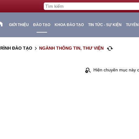
ome
GIỚI THIỆU
ĐÀO TẠO
KHOA ĐÀO TẠO
TIN TỨC - SỰ KIỆN
TUYỂN
cached
RÌNH ĐÀO TẠO
NGÀNH THÔNG TIN, THƯ VIỆN
arrow_forward_ios
search_off
Hiện chuyên mục này ch