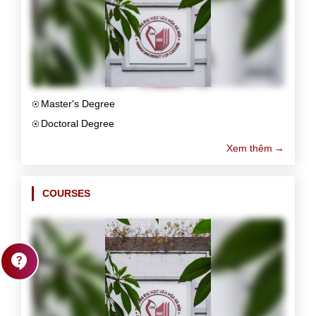
Master's Degree
filter_tilt_shift
Doctoral Degree
filter_tilt_shift
Xem thêm
COURSES
contact_support