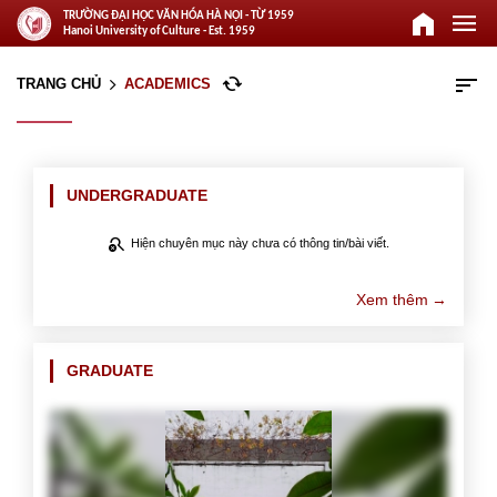
home
menu
TRƯỜNG ĐẠI HỌC VĂN HÓA HÀ NỘI - TỪ 1959
Hanoi University of Culture - Est. 1959
sort
cached
TRANG CHỦ
ACADEMICS
arrow_forward_ios
UNDERGRADUATE
search_off
Hiện chuyên mục này chưa có thông tin/bài viết.
Xem thêm
GRADUATE