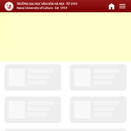
home
menu
TRƯỜNG ĐẠI HỌC VĂN HÓA HÀ NỘI - TỪ 1959
Hanoi University of Culture - Est. 1959