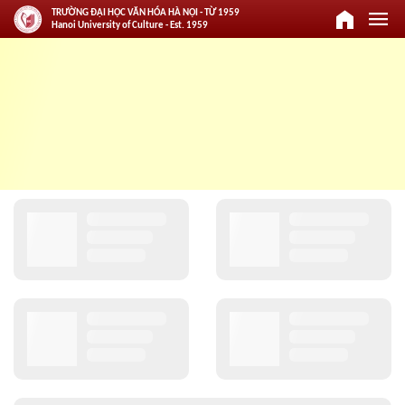
home
menu
TRƯỜNG ĐẠI HỌC VĂN HÓA HÀ NỘI - TỪ 1959
Hanoi University of Culture - Est. 1959