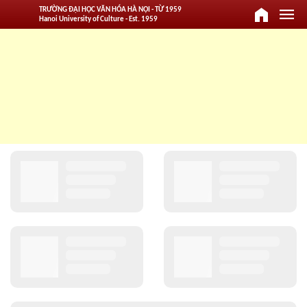
home
menu
TRƯỜNG ĐẠI HỌC VĂN HÓA HÀ NỘI - TỪ 1959
Hanoi University of Culture - Est. 1959