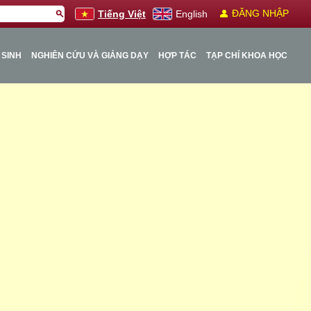
person
ĐĂNG NHẬP
search
Tiếng Việt
English
 SINH
NGHIÊN CỨU VÀ GIẢNG DẠY
HỢP TÁC
TẠP CHÍ KHOA HỌC