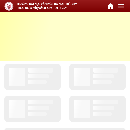
home
menu
TRƯỜNG ĐẠI HỌC VĂN HÓA HÀ NỘI - TỪ 1959
Hanoi University of Culture - Est. 1959