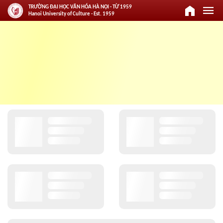
home
menu
TRƯỜNG ĐẠI HỌC VĂN HÓA HÀ NỘI - TỪ 1959
Hanoi University of Culture - Est. 1959