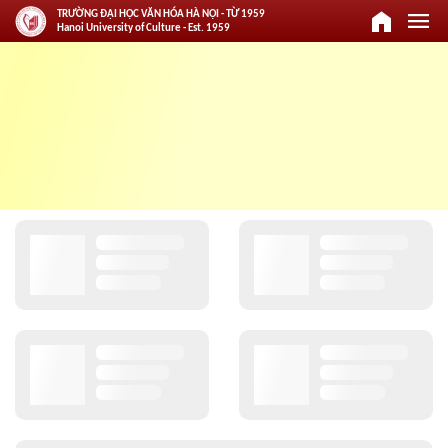
home
menu
TRƯỜNG ĐẠI HỌC VĂN HÓA HÀ NỘI - TỪ 1959
Hanoi University of Culture - Est. 1959