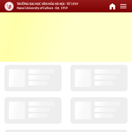
home
menu
TRƯỜNG ĐẠI HỌC VĂN HÓA HÀ NỘI - TỪ 1959
Hanoi University of Culture - Est. 1959