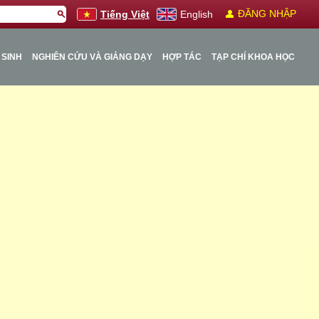
person
ĐĂNG NHẬP
search
Tiếng Việt
English
 SINH
NGHIÊN CỨU VÀ GIẢNG DẠY
HỢP TÁC
TẠP CHÍ KHOA HỌC