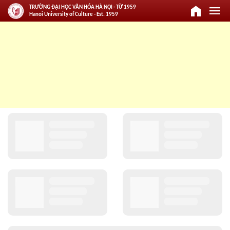
home
menu
TRƯỜNG ĐẠI HỌC VĂN HÓA HÀ NỘI - TỪ 1959
Hanoi University of Culture - Est. 1959