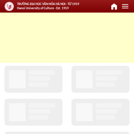
home
menu
TRƯỜNG ĐẠI HỌC VĂN HÓA HÀ NỘI - TỪ 1959
Hanoi University of Culture - Est. 1959