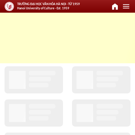
home
menu
TRƯỜNG ĐẠI HỌC VĂN HÓA HÀ NỘI - TỪ 1959
Hanoi University of Culture - Est. 1959