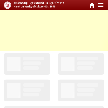
home
menu
TRƯỜNG ĐẠI HỌC VĂN HÓA HÀ NỘI - TỪ 1959
Hanoi University of Culture - Est. 1959