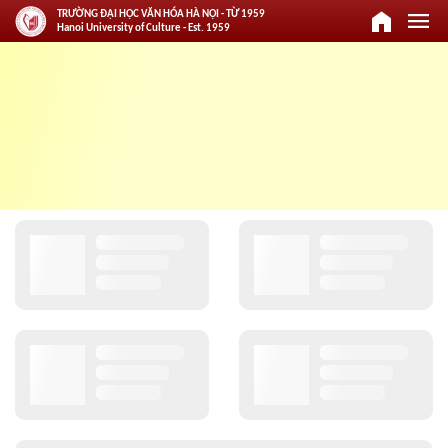
home
menu
TRƯỜNG ĐẠI HỌC VĂN HÓA HÀ NỘI - TỪ 1959
Hanoi University of Culture - Est. 1959