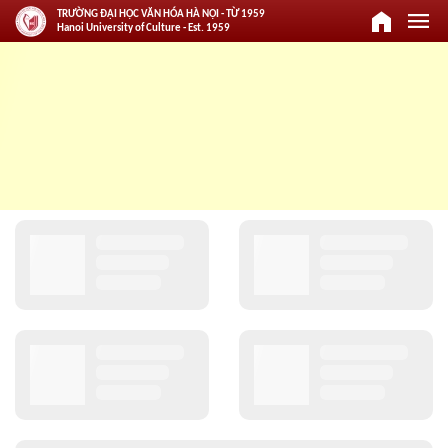
home
menu
TRƯỜNG ĐẠI HỌC VĂN HÓA HÀ NỘI - TỪ 1959
Hanoi University of Culture - Est. 1959