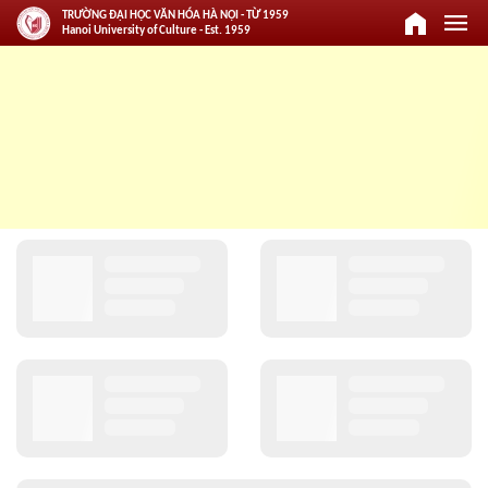
home
menu
TRƯỜNG ĐẠI HỌC VĂN HÓA HÀ NỘI - TỪ 1959
Hanoi University of Culture - Est. 1959