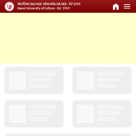
home
menu
TRƯỜNG ĐẠI HỌC VĂN HÓA HÀ NỘI - TỪ 1959
Hanoi University of Culture - Est. 1959