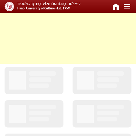
home
menu
TRƯỜNG ĐẠI HỌC VĂN HÓA HÀ NỘI - TỪ 1959
Hanoi University of Culture - Est. 1959