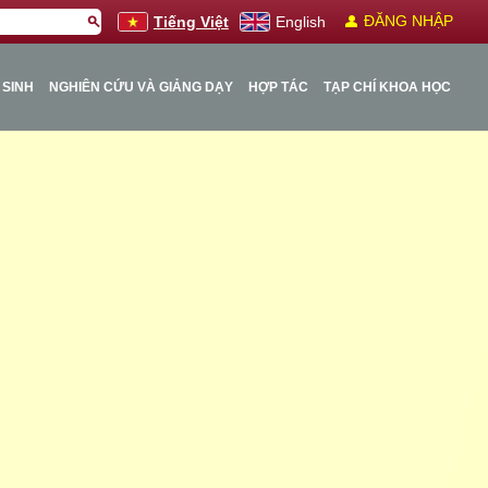
person
ĐĂNG NHẬP
search
Tiếng Việt
English
 SINH
NGHIÊN CỨU VÀ GIẢNG DẠY
HỢP TÁC
TẠP CHÍ KHOA HỌC