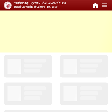
home
menu
TRƯỜNG ĐẠI HỌC VĂN HÓA HÀ NỘI - TỪ 1959
Hanoi University of Culture - Est. 1959