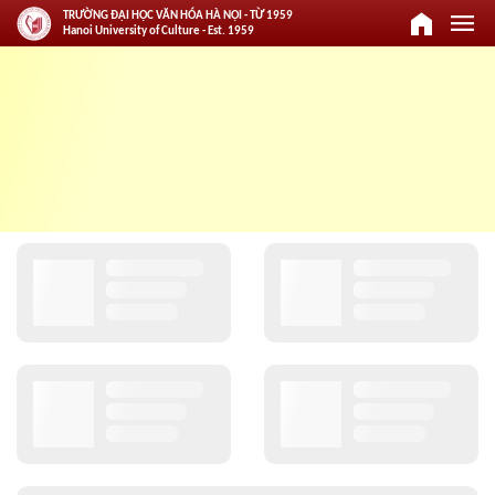
home
menu
TRƯỜNG ĐẠI HỌC VĂN HÓA HÀ NỘI - TỪ 1959
Hanoi University of Culture - Est. 1959