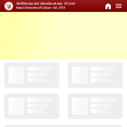
home
menu
TRƯỜNG ĐẠI HỌC VĂN HÓA HÀ NỘI - TỪ 1959
Hanoi University of Culture - Est. 1959