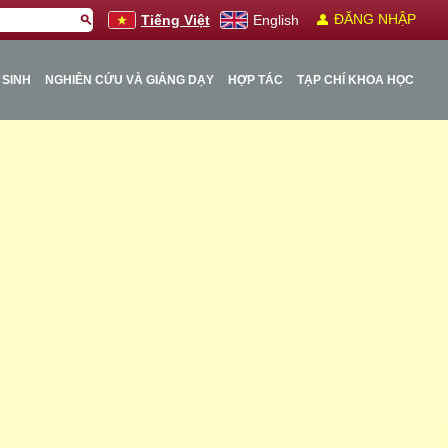
person
ĐĂNG NHẬP
search
Tiếng Việt
English
 SINH
NGHIÊN CỨU VÀ GIẢNG DẠY
HỢP TÁC
TẠP CHÍ KHOA HỌC