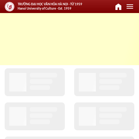
home
menu
TRƯỜNG ĐẠI HỌC VĂN HÓA HÀ NỘI - TỪ 1959
Hanoi University of Culture - Est. 1959