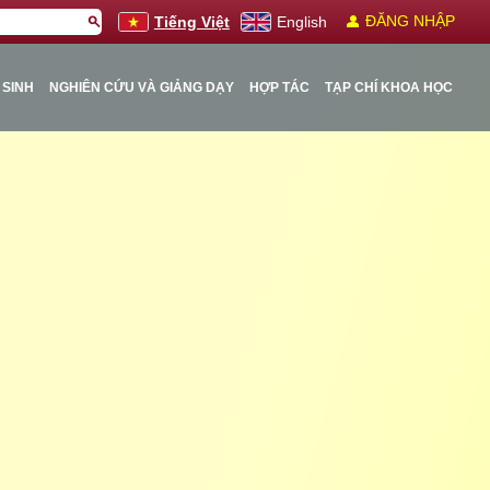
person
ĐĂNG NHẬP
search
Tiếng Việt
English
 SINH
NGHIÊN CỨU VÀ GIẢNG DẠY
HỢP TÁC
TẠP CHÍ KHOA HỌC