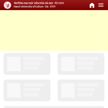
home
menu
TRƯỜNG ĐẠI HỌC VĂN HÓA HÀ NỘI - TỪ 1959
Hanoi University of Culture - Est. 1959