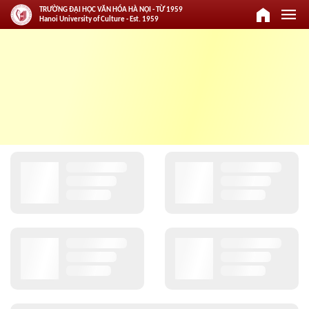
home
menu
TRƯỜNG ĐẠI HỌC VĂN HÓA HÀ NỘI - TỪ 1959
Hanoi University of Culture - Est. 1959