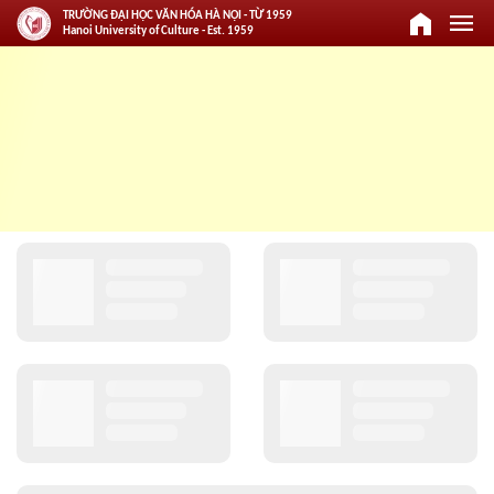
home
menu
TRƯỜNG ĐẠI HỌC VĂN HÓA HÀ NỘI - TỪ 1959
Hanoi University of Culture - Est. 1959