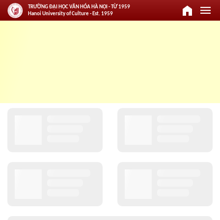
home
menu
TRƯỜNG ĐẠI HỌC VĂN HÓA HÀ NỘI - TỪ 1959
Hanoi University of Culture - Est. 1959