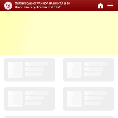
home
menu
TRƯỜNG ĐẠI HỌC VĂN HÓA HÀ NỘI - TỪ 1959
Hanoi University of Culture - Est. 1959