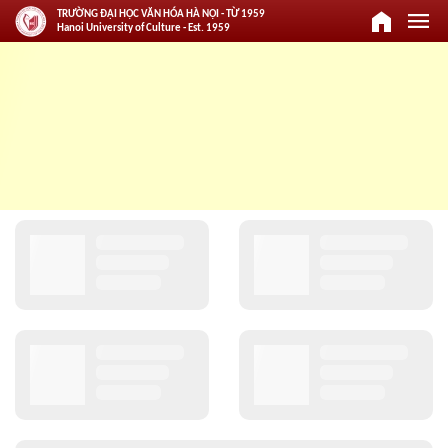
home
menu
TRƯỜNG ĐẠI HỌC VĂN HÓA HÀ NỘI - TỪ 1959
Hanoi University of Culture - Est. 1959