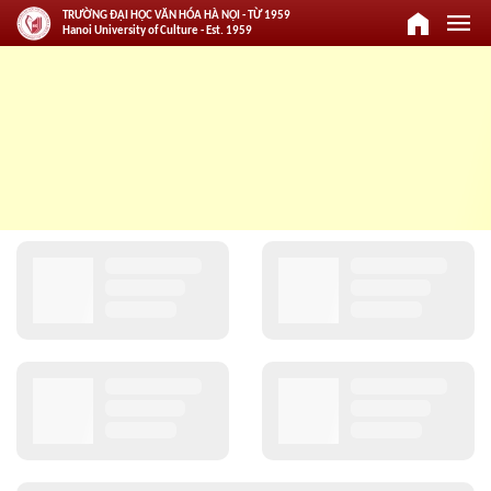
home
menu
TRƯỜNG ĐẠI HỌC VĂN HÓA HÀ NỘI - TỪ 1959
Hanoi University of Culture - Est. 1959