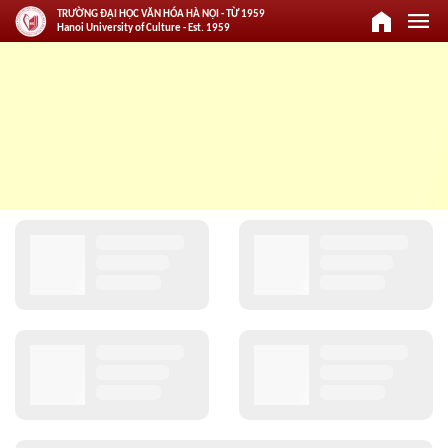
home
menu
TRƯỜNG ĐẠI HỌC VĂN HÓA HÀ NỘI - TỪ 1959
Hanoi University of Culture - Est. 1959