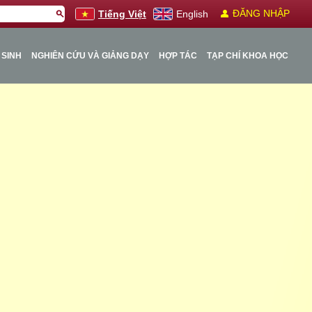
person
ĐĂNG NHẬP
search
Tiếng Việt
English
 SINH
NGHIÊN CỨU VÀ GIẢNG DẠY
HỢP TÁC
TẠP CHÍ KHOA HỌC