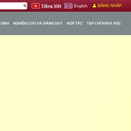
person
ĐĂNG NHẬP
search
Tiếng Việt
English
 SINH
NGHIÊN CỨU VÀ GIẢNG DẠY
HỢP TÁC
TẠP CHÍ KHOA HỌC