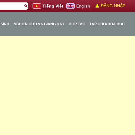
person
ĐĂNG NHẬP
search
Tiếng Việt
English
 SINH
NGHIÊN CỨU VÀ GIẢNG DẠY
HỢP TÁC
TẠP CHÍ KHOA HỌC