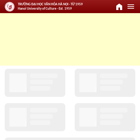
home
menu
TRƯỜNG ĐẠI HỌC VĂN HÓA HÀ NỘI - TỪ 1959
Hanoi University of Culture - Est. 1959