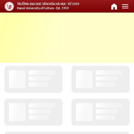
home
menu
TRƯỜNG ĐẠI HỌC VĂN HÓA HÀ NỘI - TỪ 1959
Hanoi University of Culture - Est. 1959